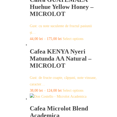
the
multiple
Huehue Yellow Honey –
product
variants.
MICROLOT
page
The
options
Gust: cu note suculente de fructul pasiunii
may
și…
be
This
44,00
lei
–
175,00
lei
Select options
chosen
product
on
Cafea KENYA Nyeri
has
the
multiple
Matunda AA Natural –
product
variants.
MICROLOT
page
The
options
Gust: de fructe coapte, căpșuni, note vinoase,
may
caracter…
be
This
38,00
lei
–
124,00
lei
Select options
chosen
product
on
has
the
Cafea Microlot Blend
multiple
product
Academica
variants.
page