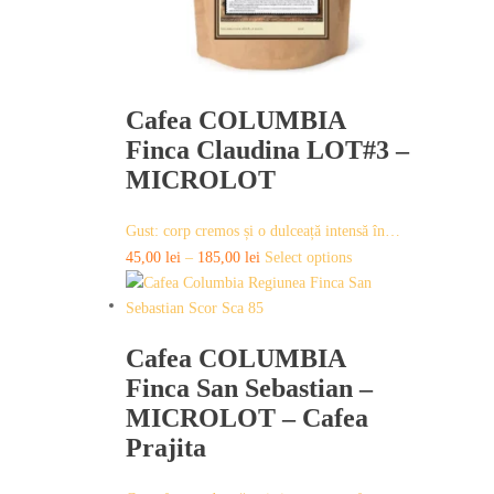
chosen
on
the
product
page
Cafea COLUMBIA
Finca Claudina LOT#3 –
MICROLOT
Gust: corp cremos și o dulceață intensă în…
This
45,00
lei
–
185,00
lei
Select options
product
has
multiple
Cafea COLUMBIA
variants.
Finca San Sebastian –
The
options
MICROLOT – Cafea
may
Prajita
be
chosen