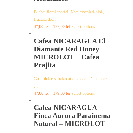
The
options
Buchet floral special. Note ciocolată albă,
may
fructată de…
be
This
47,00
lei
–
177,00
lei
Select options
chosen
product
on
Cafea NICARAGUA El
has
the
multiple
Diamante Red Honey –
product
variants.
MICROLOT – Cafea
page
The
Prajita
options
may
Gust: dulce și balansat de ciocolată cu lapte,
be
…
chosen
This
47,00
lei
–
179,00
lei
Select options
on
product
the
Cafea NICARAGUA
has
product
multiple
Finca Aurora Parainema
page
variants.
Natural – MICROLOT
The