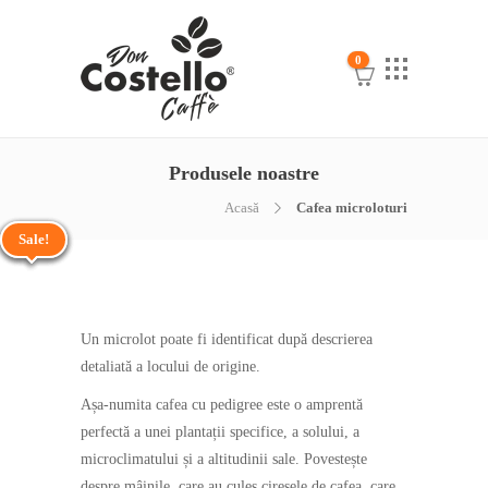
0
Produsele noastre
Acasă
Cafea microloturi
Sale!
Sale!
Sale!
Sale!
Un microlot poate fi identificat după descrierea
detaliată a locului de origine.
Așa-numita cafea cu pedigree este o amprentă
perfectă a unei plantații specifice, a solului, a
microclimatului și a altitudinii sale. Povestește
despre mâinile, care au cules cireșele de cafea, care