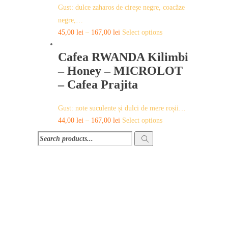
options
Gust: dulce zaharos de cireșe negre, coacăze
may
negre,…
be
This
45,00
lei
–
167,00
lei
Select options
chosen
product
on
Cafea RWANDA Kilimbi
has
the
multiple
– Honey – MICROLOT
product
variants.
– Cafea Prajita
page
The
options
Gust: note suculente și dulci de mere roșii…
may
This
44,00
lei
–
167,00
lei
Select options
be
product
chosen
has
on
multiple
the
variants.
product
The
page
options
may
be
chosen