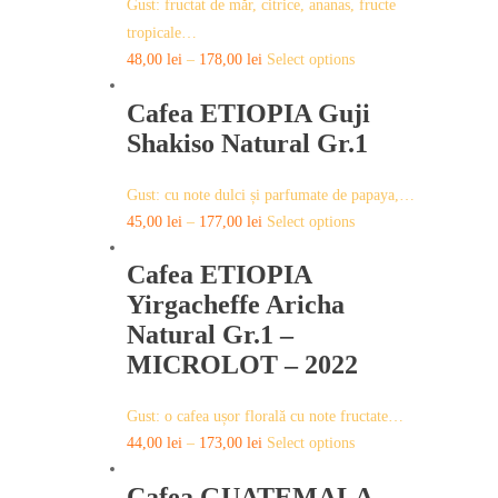
Gust: fructat de măr, citrice, ananas, fructe
on
tropicale…
the
This
48,00
lei
–
178,00
lei
Select options
product
product
page
Cafea ETIOPIA Guji
has
multiple
Shakiso Natural Gr.1
variants.
The
Gust: cu note dulci și parfumate de papaya,…
options
This
45,00
lei
–
177,00
lei
Select options
may
product
be
Cafea ETIOPIA
has
chosen
multiple
Yirgacheffe Aricha
on
variants.
Natural Gr.1 –
the
The
MICROLOT – 2022
product
options
page
may
Gust: o cafea ușor florală cu note fructate…
be
This
44,00
lei
–
173,00
lei
Select options
chosen
product
on
Cafea GUATEMALA
has