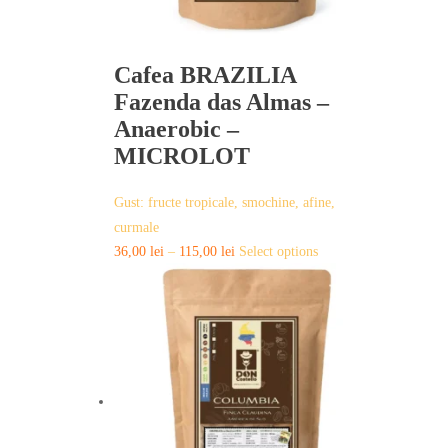
Cafea BRAZILIA
Fazenda das Almas –
Anaerobic –
MICROLOT
Gust: fructe tropicale, smochine, afine,
curmale
This
36,00
lei
–
115,00
lei
Select options
product
has
multiple
variants.
The
options
may
be