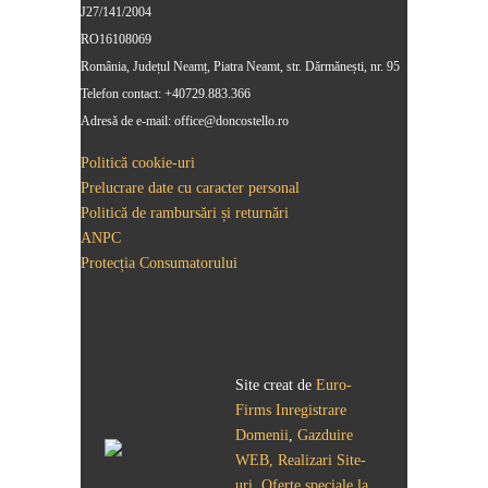
J27/141/2004
RO16108069
România, Județul Neamț, Piatra Neamt, str. Dărmănești, nr. 95
Telefon contact: +40729.883.366
Adresă de e-mail: office@doncostello.ro
Politică cookie-uri
Prelucrare date cu caracter personal
Politică de rambursări și returnări
ANPC
Protecția Consumatorului
Site creat de
Euro-
Firms
Inregistrare
Domenii
,
Gazduire
WEB, Realizari Site-
uri
,
Oferte speciale la