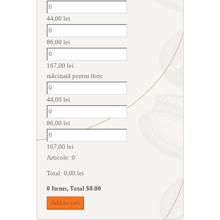
44,00
lei
86,00
lei
167,00
lei
măcinată pentru ibric
44,00
lei
86,00
lei
167,00
lei
Articole
:
0
Total
:
0,00
lei
0 Items, Total $0.00
Add to cart