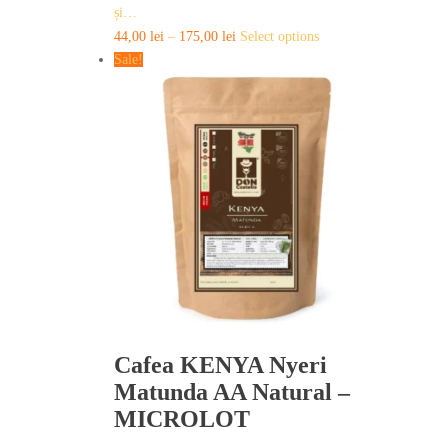
și…
This
44,00
lei
–
175,00
lei
Select options
product
Sale!
has
multiple
variants.
The
options
may
be
chosen
on
the
product
page
Cafea KENYA Nyeri
Matunda AA Natural –
MICROLOT