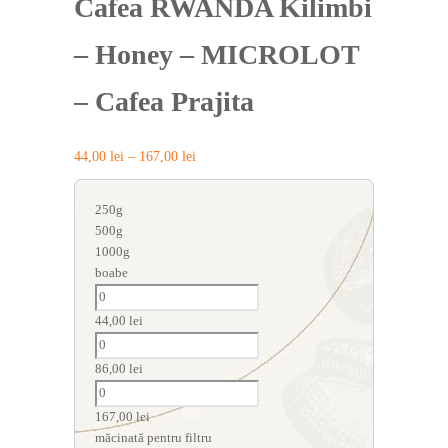
Cafea RWANDA Kilimbi
– Honey – MICROLOT
– Cafea Prajita
44,00
lei
–
167,00
lei
250g
500g
1000g
boabe
44,00
lei
86,00
lei
167,00
lei
măcinată pentru filtru