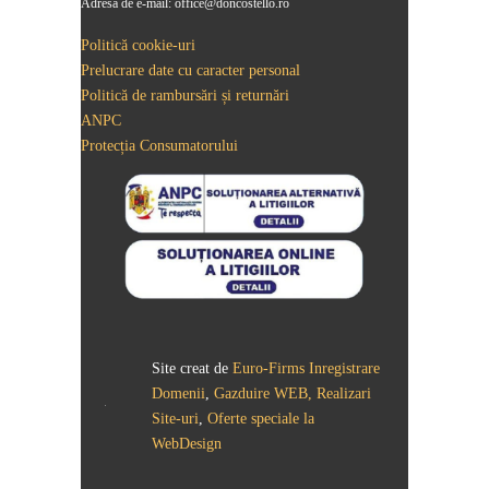
Adresă de e-mail: office@doncostello.ro
Politică cookie-uri
Prelucrare date cu caracter personal
Politică de rambursări și returnări
ANPC
Protecția Consumatorului
Site creat de
Euro-Firms
Inregistrare
Domenii
,
Gazduire WEB, Realizari
Site-uri
,
Oferte speciale la
WebDesign