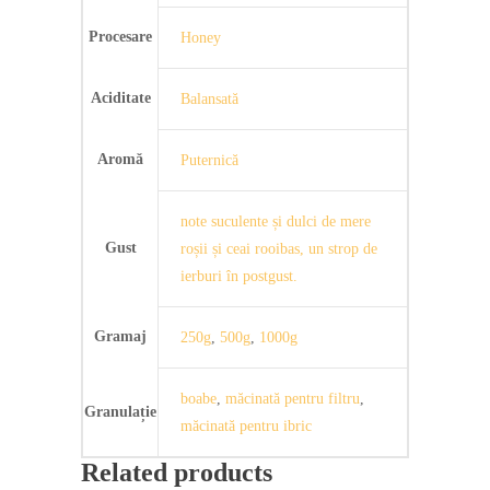
Procesare
Honey
Aciditate
Balansată
Aromă
Puternică
note suculente și dulci de mere
Gust
roșii și ceai rooibas, un strop de
ierburi în postgust.
Gramaj
250g
,
500g
,
1000g
boabe
,
măcinată pentru filtru
,
Granulație
măcinată pentru ibric
Related products