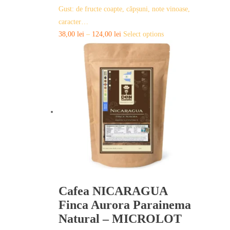
Gust: de fructe coapte, căpșuni, note vinoase,
caracter…
This
38,00
lei
–
124,00
lei
Select options
product
has
multiple
variants.
The
options
may
be
chosen
on
the
product
page
Cafea NICARAGUA
Finca Aurora Parainema
Natural – MICROLOT