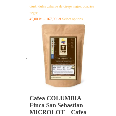
Gust: dulce zaharos de cireșe negre, coacăze
negre,…
This
45,00
lei
–
167,00
lei
Select options
product
has
multiple
variants.
The
options
may
be
chosen
on
the
product
page
Cafea COLUMBIA
Finca San Sebastian –
MICROLOT – Cafea