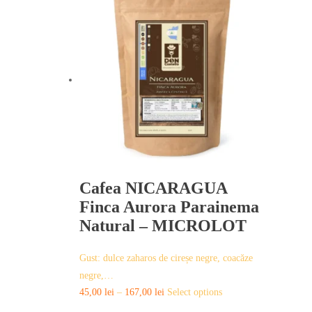
has
multiple
variants.
The
options
may
be
chosen
on
the
product
page
Cafea NICARAGUA
Finca Aurora Parainema
Natural – MICROLOT
Gust: dulce zaharos de cireșe negre, coacăze
negre,…
This
45,00
lei
–
167,00
lei
Select options
product