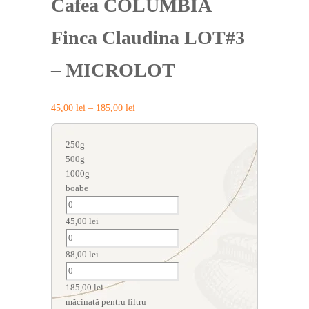
Cafea COLUMBIA
Finca Claudina LOT#3
– MICROLOT
45,00
lei
–
185,00
lei
250g
500g
1000g
boabe
45,00
lei
88,00
lei
185,00
lei
măcinată pentru filtru