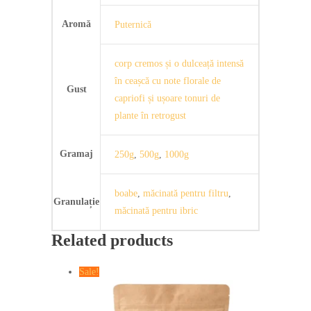
Aromă
Puternică
corp cremos și o dulceață intensă
în ceașcă cu note florale de
Gust
capriofi și ușoare tonuri de
plante în retrogust
Gramaj
250g
,
500g
,
1000g
boabe
,
măcinată pentru filtru
,
Granulație
măcinată pentru ibric
Related products
Sale!