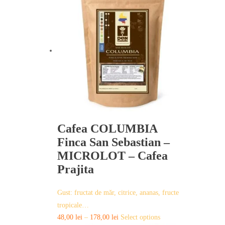
multiple
variants.
The
options
may
be
chosen
on
the
product
page
Cafea COLUMBIA
Finca San Sebastian –
MICROLOT – Cafea
Prajita
Gust: fructat de măr, citrice, ananas, fructe
tropicale…
This
48,00
lei
–
178,00
lei
Select options