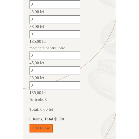
45,00
lei
88,00
lei
185,00
lei
măcinată pentru ibric
45,00
lei
88,00
lei
185,00
lei
Articole
:
0
Total
:
0,00
lei
0 Items, Total $0.00
Add to cart