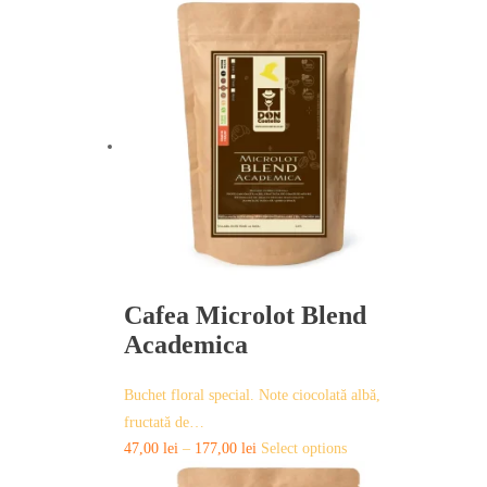
product
has
multiple
variants.
The
options
may
be
chosen
on
the
product
page
Cafea Microlot Blend
Academica
Buchet floral special. Note ciocolată albă,
fructată de…
This
47,00
lei
–
177,00
lei
Select options
product