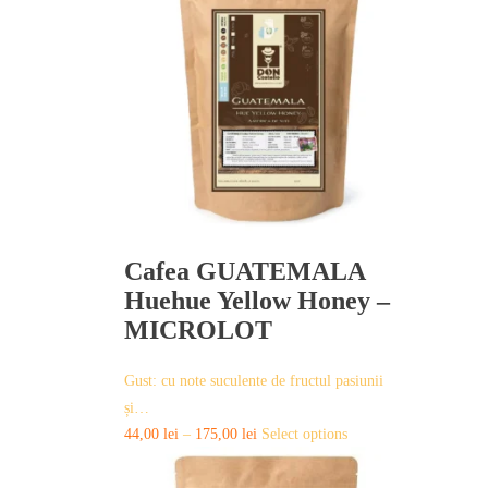
Cafea GUATEMALA
Huehue Yellow Honey –
MICROLOT
Gust: cu note suculente de fructul pasiunii
și…
This
44,00
lei
–
175,00
lei
Select options
product
has