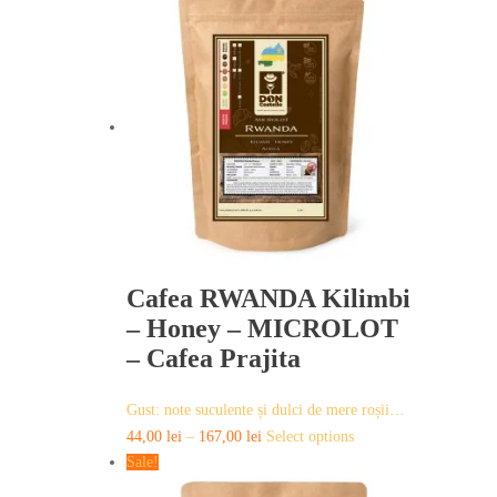
has
multiple
variants.
The
options
may
be
chosen
on
the
product
page
Cafea RWANDA Kilimbi
– Honey – MICROLOT
– Cafea Prajita
Gust: note suculente și dulci de mere roșii…
This
44,00
lei
–
167,00
lei
Select options
product
Sale!
has