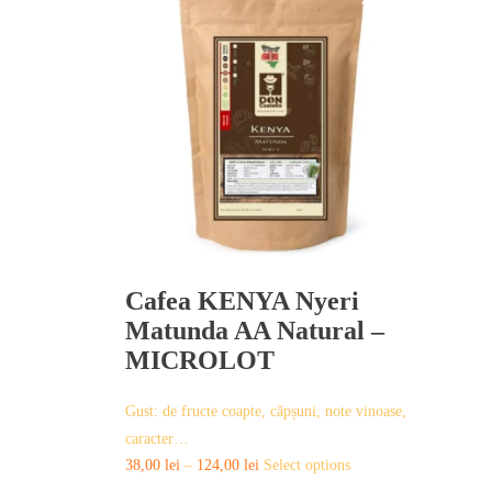
multiple
variants.
The
options
may
be
chosen
on
the
product
page
Cafea KENYA Nyeri
Matunda AA Natural –
MICROLOT
Gust: de fructe coapte, căpșuni, note vinoase,
caracter…
This
38,00
lei
–
124,00
lei
Select options
product