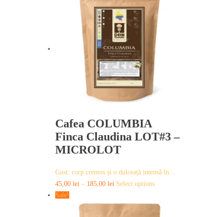
Cafea COLUMBIA
Finca Claudina LOT#3 –
MICROLOT
Gust: corp cremos și o dulceață intensă în…
This
45,00
lei
–
185,00
lei
Select options
product
Sale!
has
multiple