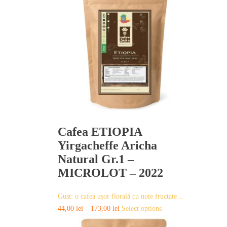
variants.
The
options
may
be
chosen
on
the
product
page
Cafea ETIOPIA
Yirgacheffe Aricha
Natural Gr.1 –
MICROLOT – 2022
Gust: o cafea ușor florală cu note fructate…
This
44,00
lei
–
173,00
lei
Select options
product