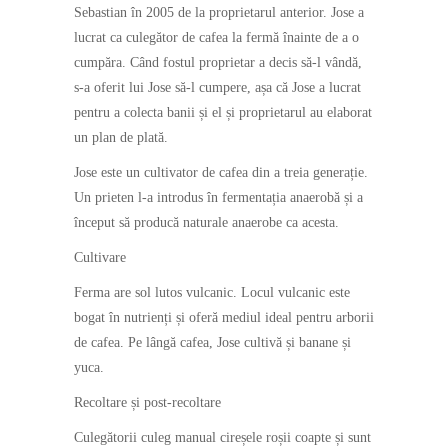
Sebastian în 2005 de la proprietarul anterior. Jose a
lucrat ca culegător de cafea la fermă înainte de a o
cumpăra. Când fostul proprietar a decis să-l vândă,
s-a oferit lui Jose să-l cumpere, așa că Jose a lucrat
pentru a colecta banii și el și proprietarul au elaborat
un plan de plată.
Jose este un cultivator de cafea din a treia generație.
Un prieten l-a introdus în fermentația anaerobă și a
început să producă naturale anaerobe ca acesta.
Cultivare
Ferma are sol lutos vulcanic. Locul vulcanic este
bogat în nutrienți și oferă mediul ideal pentru arborii
de cafea. Pe lângă cafea, Jose cultivă și banane și
yuca.
Recoltare și post-recoltare
Culegătorii culeg manual cireșele roșii coapte și sunt