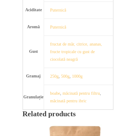
Aciditate
Puternică
Aromă
Puternică
fructat de măr, citrice, ananas,
Gust
fructe tropicale cu gust de
ciocolată neagră
Gramaj
250g
,
500g
,
1000g
boabe
,
măcinată pentru filtru
,
Granulație
măcinată pentru ibric
Related products