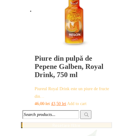
Piure din pulpă de
Pepene Galben, Royal
Drink, 750 ml
Piureul Royal Drink este un piure de fructe
din…
Original
Current
46,00
lei
43,50
lei
Add to cart
price
price
was:
is:
46,00 lei.
43,50 lei.
Resetare filtre