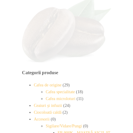
Categorii produse
Cafea de origine
(29)
Cafea specialitate
(18)
Cafea microloturi
(11)
Ceaiuri și infuzii
(24)
Ciocoloată caldă
(2)
Accesorii
(0)
Sigilare/Vidare/Pungi
(0)
FR 900K - MAȘINĂ SIGILAT