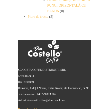
PUNGI ORIZONTALĂ CU
BANDA
(0)
Piure de fructe
(3)
SC COSTA COFEE DISTRIBUTII SRL
J27/141/2004
RO16108069
România, Județul Neamț, Piatra Neamt, str. Dărmănești, nr. 95
Telefon contact: +40729.883.366
Adresă de e-mail: office@doncostello.ro