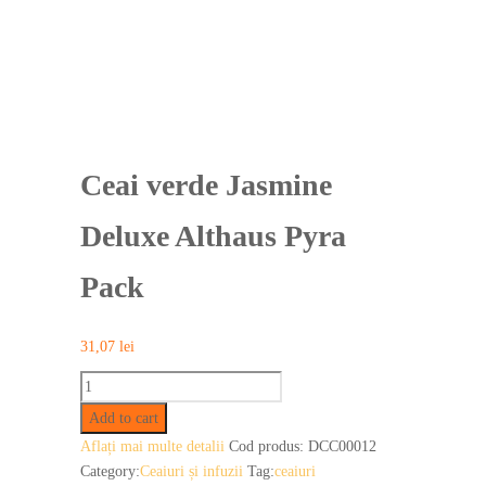
Ceai verde Jasmine
Deluxe Althaus Pyra
Pack
31,07
lei
Ceai
verde
Add to cart
Jasmine
Aflați mai multe detalii
Cod produs:
DCC00012
Deluxe
Category:
Ceaiuri și infuzii
Tag:
ceaiuri
Althaus