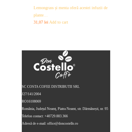
Lemongrass și menta oferă acestei infuzii de
plante…
31,07
lei
Add to cart
SC COSTA COFEE DISTRIBUTII SRL
J27/141/2004
RO16108069
România, Județul Neamț, Piatra Neamt, str. Dărmănești, nr. 95
Telefon contact: +40729.883.366
Adresă de e-mail: office@doncostello.ro