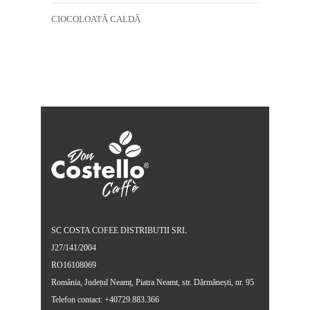
CIOCOLOATĂ CALDĂ
SC COSTA COFEE DISTRIBUTII SRL
J27/141/2004
RO16108069
România, Județul Neamț, Piatra Neamt, str. Dărmănești, nr. 95
Telefon contact: +40729.883.366