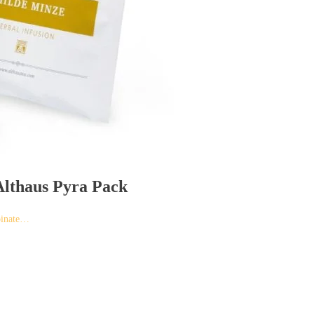
lthaus Pyra Pack
binate…