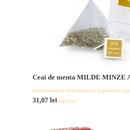
Ceai de menta MILDE MINZE A
Două sortimente de mentă (peppermint și spearmint), com
31,07
lei
Add to cart