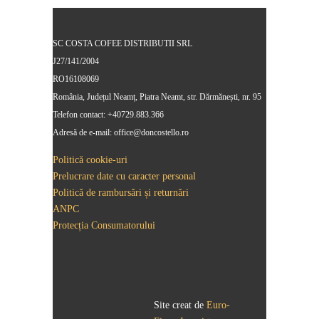
SC COSTA COFEE DISTRIBUTII SRL
J27/141/2004
RO16108069
România, Județul Neamț, Piatra Neamt, str. Dărmănești, nr. 95
Telefon contact: +40729.883.366
Adresă de e-mail: office@doncostello.ro
Politică cookie-uri
Prelucrare date cu caracter personal
Politică de rambursări și returnări
ANPC
Protecția Consumatorului
Site creat de
Euro-