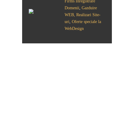
Firms
Inregistrare
Domenii
,
Gazduire
WEB, Realizari Site-
uri
,
Oferte speciale la
WebDesign