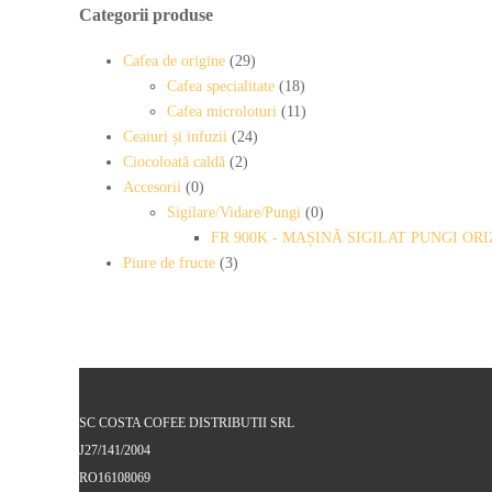
Categorii produse
Cafea de origine
(29)
Cafea specialitate
(18)
Cafea microloturi
(11)
Ceaiuri și infuzii
(24)
Ciocoloată caldă
(2)
Accesorii
(0)
Sigilare/Vidare/Pungi
(0)
FR 900K - MAȘINĂ SIGILAT PUNGI O
Piure de fructe
(3)
SC COSTA COFEE DISTRIBUTII SRL
J27/141/2004
RO16108069