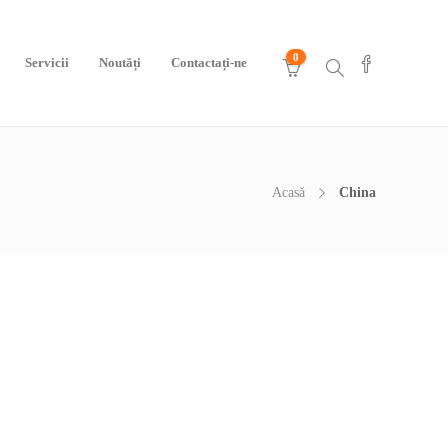
0
Servicii
Noutăți
Contactați-ne
Acasă
China