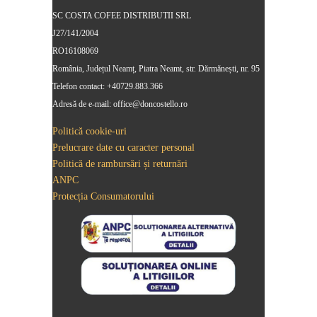
SC COSTA COFEE DISTRIBUTII SRL
J27/141/2004
RO16108069
România, Județul Neamț, Piatra Neamt, str. Dărmănești, nr. 95
Telefon contact: +40729.883.366
Adresă de e-mail: office@doncostello.ro
Politică cookie-uri
Prelucrare date cu caracter personal
Politică de rambursări și returnări
ANPC
Protecția Consumatorului