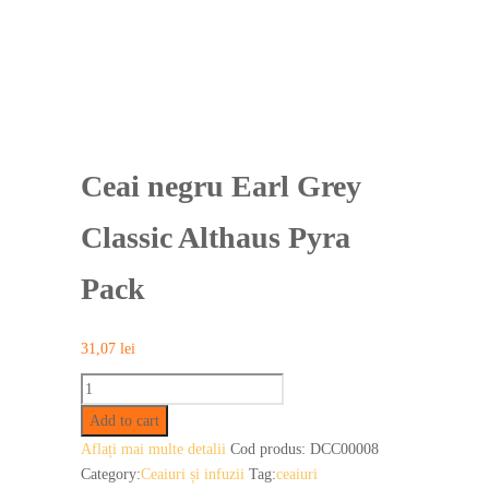
Ceai negru Earl Grey
Classic Althaus Pyra
Pack
31,07
lei
Ceai
negru
Add to cart
Earl
Aflați mai multe detalii
Cod produs:
DCC00008
Grey
Category:
Ceaiuri și infuzii
Tag:
ceaiuri
Classic