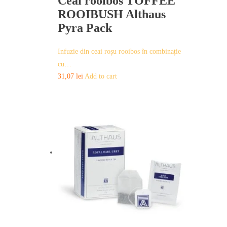
Ceai rooibos TOFFEE
ROOIBUSH Althaus
Pyra Pack
Infuzie din ceai roșu rooibos în combinație
cu…
31,07
lei
Add to cart