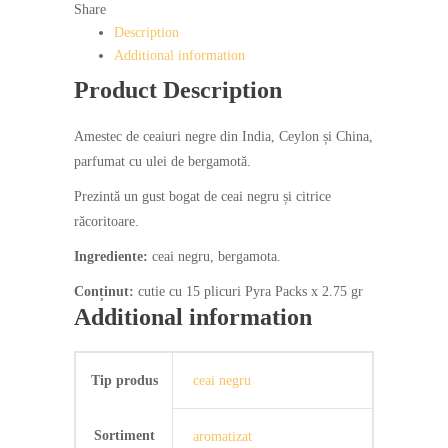
Share
Althaus
Description
Pyra
Additional information
Pack
Product Description
quantity
Amestec de ceaiuri negre din India, Ceylon și China,
parfumat cu ulei de bergamotă.
Prezintă un gust bogat de ceai negru și citrice
răcoritoare.
Ingrediente:
ceai negru, bergamota.
Conținut:
cutie cu 15 plicuri Pyra Packs x 2.75 gr
Additional information
Tip produs
ceai negru
Sortiment
aromatizat