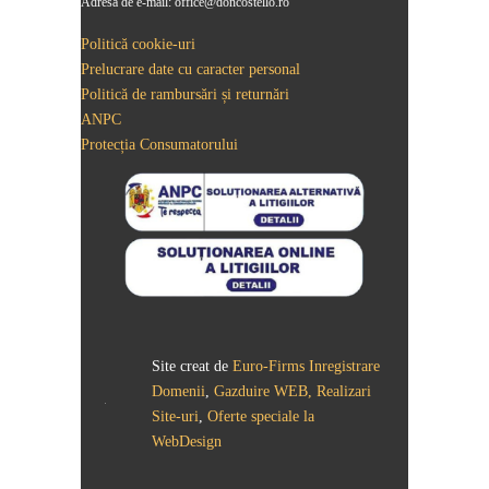
Adresă de e-mail: office@doncostello.ro
Politică cookie-uri
Prelucrare date cu caracter personal
Politică de rambursări și returnări
ANPC
Protecția Consumatorului
Site creat de
Euro-Firms
Inregistrare
Domenii
,
Gazduire WEB, Realizari
Site-uri
,
Oferte speciale la
WebDesign