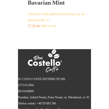
Bavarian Mint
Culoarea verde-galbui armonizeaza cu un
gust puternic si…
17,22
lei
Add to cart
SC COSTA COFEE DISTRIBUTII SRL
J27/141/2004
RO16108069
România, Județul Neamț, Piatra Neamt, str. Dărmănești, nr. 95
Telefon contact: +40729.883.366