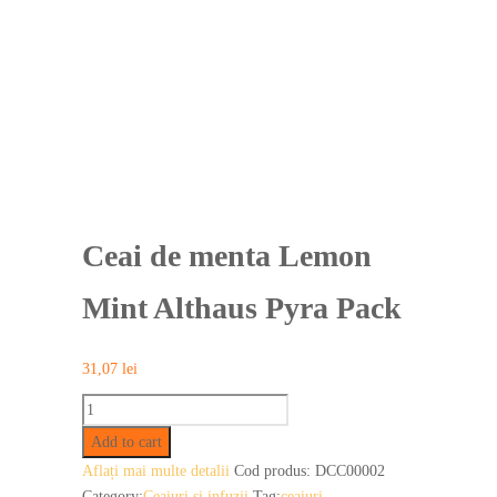
Ceai de menta Lemon
Mint Althaus Pyra Pack
31,07
lei
Ceai
de
Add to cart
menta
Aflați mai multe detalii
Cod produs:
DCC00002
Lemon
Category:
Ceaiuri și infuzii
Tag:
ceaiuri