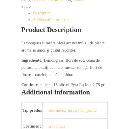
Mint
Share
Althaus
Description
Pyra
Additional information
Pack
Product Description
quantity
Lemongrass și menta oferă acestei infuzii de plante
aroma sa unică și gustul răcoritor.
Ingrediente:
Lemongrass, flori de soc, coajă de
portocale, bucăți de mere, menta, roiniță, flori de
floarea soarelui, nalbă de pădure.
Conținut:
cutie cu 15 plicuri Pyra Packs x 2.75 gr
Additional information
Tip produs
ceai menta, infuzie din plante
Sortiment
aromatizat