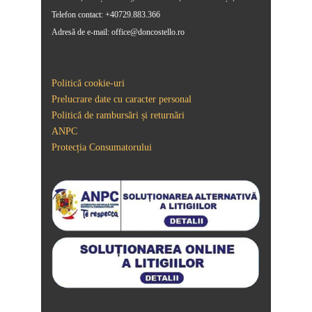
Telefon contact: +40729.883.366
Adresă de e-mail: office@doncostello.ro
Politică cookie-uri
Prelucrare date cu caracter personal
Politică de rambursări și returnări
ANPC
Protecția Consumatorului