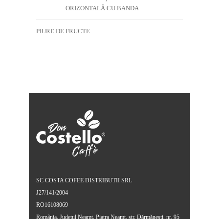
ORIZONTALĂ CU BANDA
PIURE DE FRUCTE
SC COSTA COFEE DISTRIBUTII SRL
J27/141/2004
RO16108069
România, Județul Neamț, Piatra Neamt, str. Dărmănești, nr. 95