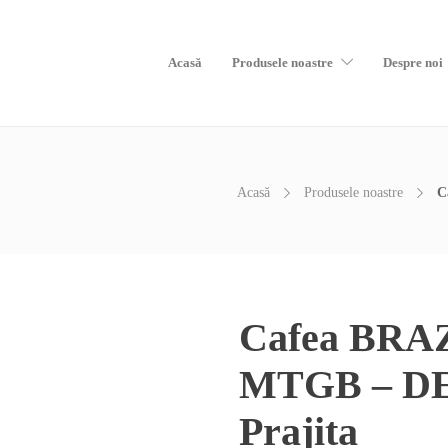
Acasă
Produsele noastre
Despre noi
Acasă
Produsele noastre
C
Cafea BRA
MTGB – DE
Prajita