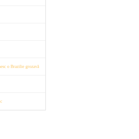
nesc o Brazilie grozavă
ic