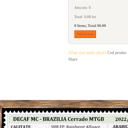
Articole
:
0
Total
:
0,00
lei
nesc o Brazilie grozavă
0 Items, Total $0.00
Add to cart
Aflați mai multe detalii
Cod produs:
Share