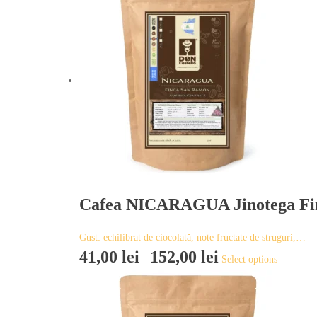
Cafea NICARAGUA Jinotega Fin
Gust: echilibrat de ciocolată, note fructate de struguri,…
41,00
lei
152,00
lei
This
–
Select options
product
has
multiple