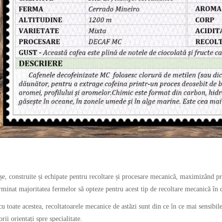
șe, construite și echipate pentru recoltare și procesare mecanică, maximizând pro
erminat majoritatea fermelor să opteze pentru acest tip de recoltare mecanică în 
u toate acestea, recoltatoarele mecanice de astăzi sunt din ce în ce mai sensibi
ii orientați spre specialitate.