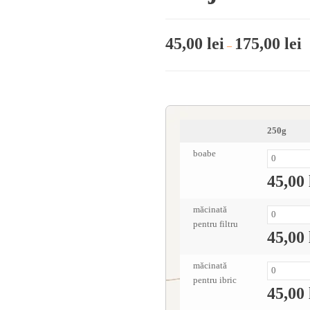
45,00
lei
175,00
lei
–
250g
boabe
45,00
măcinată
pentru filtru
45,00
măcinată
pentru ibric
45,00