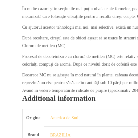
În multe cazuri și în secțiunile mai puțin nivelate ale fermelor, po
mecanizată care folosește vibrațiile pentru a recolta cireșe coapte. 
Cu ajutorul acestor tehnologii mai noi, mai selective, există un nu
După recoltare, cireșul este de obicei așezat să se usuce în straturi 
Clorura de metilen (MC)
Procesul de decofeinizare cu clorură de metilen (MC) este relativ 
celorlalți compuși de aromă. După ce nivelul dorit de cofeină este 
Deoarece MC nu se găsește în mod natural în plante, cafeaua decofei
reprezintă un risc pentru sănătate în cantități sub 10 părți per m
Având în vedere temperaturile ridicate de prăjire (aproximativ 204
Additional information
Origine
America de Sud
Brand
BRAZILIA