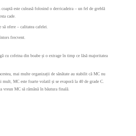
 coaptă este culeasă folosind o derricadeira – un fel de greblă
esta cade.
să ofere – calitatea cafelei.
întors frecvent.
ă cu cofeina din boabe și o extrage în timp ce lăsă majoritatea
acestea, mai multe organizații de sănătate au stabilit că MC nu
 mult, MC este foarte volatil și se evaporă la 40 de grade C.
 ca vreun MC să rămână în băutura finală.