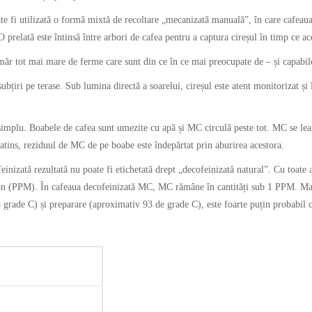
ate fi utilizată o formă mixtă de recoltare „mecanizată manuală”, în care cafeaua
O prelată este întinsă între arbori de cafea pentru a captura cireșul în timp ce ac
măr tot mai mare de ferme care sunt din ce în ce mai preocupate de – și capabile 
subțiri pe terase. Sub lumina directă a soarelui, cireșul este atent monitorizat și 
simplu. Boabele de cafea sunt umezite cu apă și MC circulă peste tot. MC se leag
atins, reziduul de MC de pe boabe este îndepărtat prin aburirea acestora.
nizată rezultată nu poate fi etichetată drept „decofeinizată natural”. Cu toate 
ilion (PPM). În cafeaua decofeinizată MC, MC rămâne în cantități sub 1 PPM. Mai
 grade C) și preparare (aproximativ 93 de grade C), este foarte puțin probabil