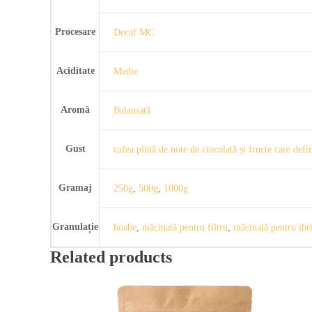
Procesare
Decaf MC
Aciditate
Medie
Aromă
Balansată
Gust
cafea plină de note de ciocolată și fructe care defi
Gramaj
250g
,
500g
,
1000g
Granulație
boabe
,
măcinată pentru filtru
,
măcinată pentru ibr
Related products