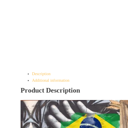
Brand
BRAZILIA
Origine
America de Sud
Gust
cafea plină de note de ciocolată și fructe care defi
Aromă
Decaf MC
Aciditate
Medie
Procesare
Decaf MC
Aromă
Decaf MC
Description
Additional information
Product Description