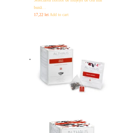
Selectarea florilor de mușețel de cea mai
bună…
17,22
lei
Add to cart