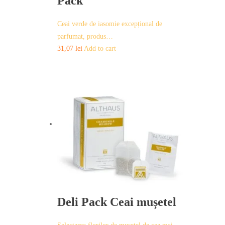
Pack
Ceai verde de iasomie excepțional de
parfumat, produs…
31,07
lei
Add to cart
Deli Pack Ceai mușetel