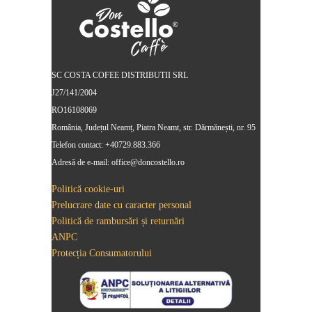
SC COSTA COFEE DISTRIBUTII SRL
J27/141/2004
RO16108069
România, Județul Neamț, Piatra Neamt, str. Dărmănești, nr. 95
Telefon contact: +40729.883.366
Adresă de e-mail: office@doncostello.ro
Politică cookie-uri
Prelucrare date cu caracter personal
Politică de rambursări și returnări
ANPC
Protecția Consumatorului