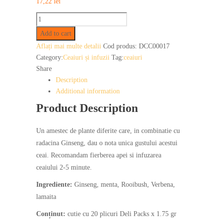
17,22
lei
Deli
Pack
Add to cart
ceai
Aflați mai multe detalii
Cod produs:
DCC00017
Green
Category:
Ceaiuri și infuzii
Tag:
ceaiuri
Ginseng
Share
quantity
Description
Additional information
Product Description
Un amestec de plante diferite care, in combinatie cu
radacina Ginseng, dau o nota unica gustului acestui
ceai. Recomandam fierberea apei si infuzarea
ceaiului 2-5 minute.
Ingrediente:
Ginseng, menta, Rooibush, Verbena,
lamaita
Conținut:
cutie cu 20 plicuri Deli Packs x 1.75 gr