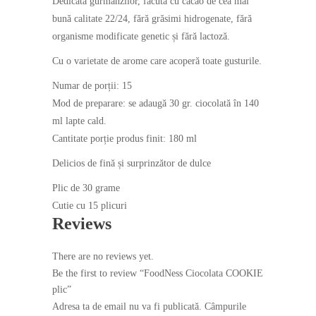
Dedicată gurmanzilor, făcută cu cacao de cea mai
bună calitate 22/24, fără grăsimi hidrogenate, fără
organisme modificate genetic și fără lactoză.
Cu o varietate de arome care acoperă toate gusturile.
Numar de porții: 15
Mod de preparare: se adaugă 30 gr. ciocolată în 140
ml lapte cald.
Cantitate porție produs finit: 180 ml
Delicios de fină și surprinzător de dulce
Plic de 30 grame
Cutie cu 15 plicuri
Reviews
There are no reviews yet.
Be the first to review “FoodNess Ciocolata COOKIE
plic”
Adresa ta de email nu va fi publicată.
Câmpurile