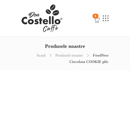
0
Produsele noastre
Acasă
Produsele noastre
FoodNess
Ciocolata COOKIE plic