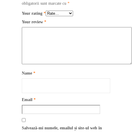
obligatorii sunt marcate cu
*
Your rating
*
Your review
*
Name
*
Email
*
Salvează-mi numele, emailul și site-ul web în