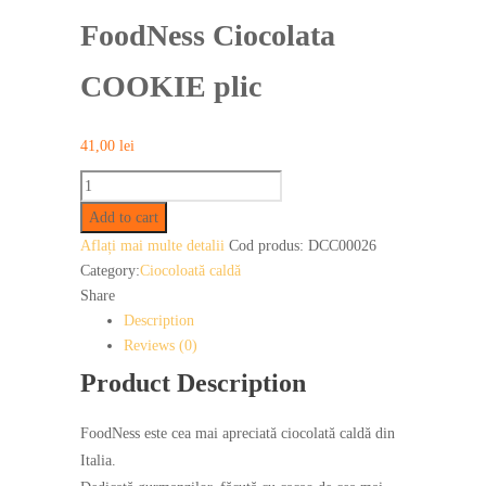
FoodNess Ciocolata
COOKIE plic
41,00
lei
FoodNess
Ciocolata
Add to cart
COOKIE
Aflați mai multe detalii
Cod produs:
DCC00026
plic
Category:
Ciocoloată caldă
quantity
Share
Description
Reviews (0)
Product Description
FoodNess este cea mai apreciată ciocolată caldă din
Italia.