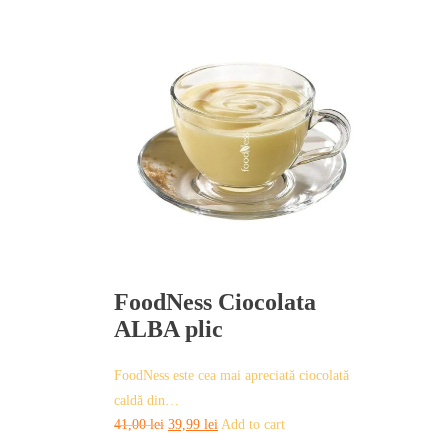
FoodNess Ciocolata
ALBA plic
FoodNess este cea mai apreciată ciocolată
caldă din…
Original
Current
41,00
lei
39,99
lei
Add to cart
price
price