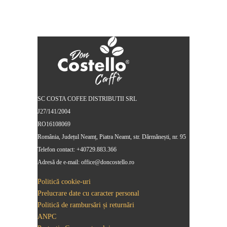
was:
is:
41,00 lei.
39,99 lei.
SC COSTA COFEE DISTRIBUTII SRL
J27/141/2004
RO16108069
România, Județul Neamț, Piatra Neamt, str. Dărmănești, nr. 95
Telefon contact: +40729.883.366
Adresă de e-mail: office@doncostello.ro
Politică cookie-uri
Prelucrare date cu caracter personal
Politică de rambursări și returnări
ANPC