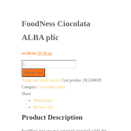
FoodNess Ciocolata
ALBA plic
Original
Current
41,00
lei
39,99
lei
price
price
FoodNess
was:
is:
Ciocolata
Add to cart
41,00 lei.
39,99 lei.
ALBA
Aflați mai multe detalii
Cod produs:
DCC00028
plic
Category:
Ciocoloată caldă
quantity
Share
Description
Reviews (0)
Product Description
FoodNess este cea mai apreciată ciocolată caldă din