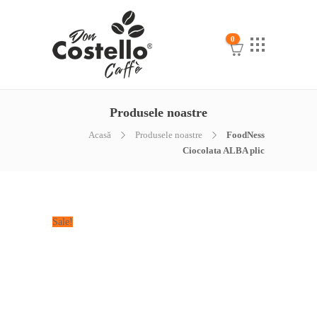
0
Produsele noastre
Acasă
Produsele noastre
FoodNess
Ciocolata ALBA plic
Sale!