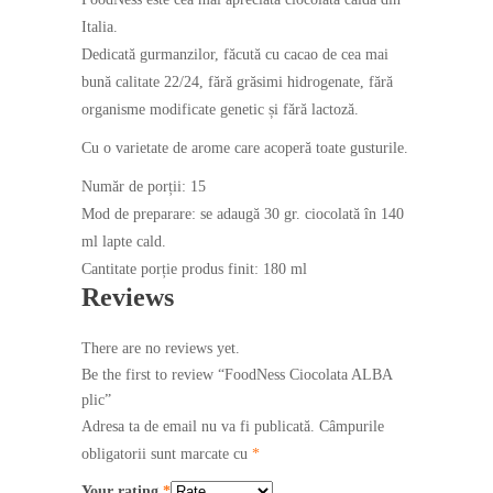
Italia.
Dedicată gurmanzilor, făcută cu cacao de cea mai
bună calitate 22/24, fără grăsimi hidrogenate, fără
organisme modificate genetic și fără lactoză.
Cu o varietate de arome care acoperă toate gusturile.
Număr de porții: 15
Mod de preparare: se adaugă 30 gr. ciocolată în 140
ml lapte cald.
Cantitate porție produs finit: 180 ml
Reviews
There are no reviews yet.
Be the first to review “FoodNess Ciocolata ALBA
plic”
Adresa ta de email nu va fi publicată.
Câmpurile
obligatorii sunt marcate cu
*
Your rating
*