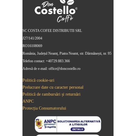
SC COSTA COFEE DISTRIBUTII SRL
J27/141/2004
RO16108069
România, Județul Neamț, Piatra Neamt, str. Dărmănești, nr. 95
Telefon contact: +40729.883.366
Adresă de e-mail: office@doncostello.ro
Politică cookie-uri
Prelucrare date cu caracter personal
Politică de rambursări și returnări
ANPC
Protecția Consumatorului