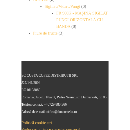
Sigilare/Vidare/Pungi
(0)
FR 900K - MAȘINĂ SIGILAT
PUNGI ORIZONTALĂ CU
BANDA
(0)
Piure de fructe
(3)
SC COSTA COFEE DISTRIBUTII SRL
J27/141/2004
RO16108069
România, Județul Neamț, Piatra Neamt, str. Dărmănești, nr. 95
Telefon contact: +40729.883.366
Adresă de e-mail: office@doncostello.ro
Politică cookie-uri
Prelucrare date cu caracter personal