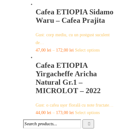
product
Cafea ETIOPIA Sidamo
has
multiple
Waru – Cafea Prajita
variants.
The
Gust: corp mediu, cu un postgust suculent
options
de…
may
This
47,00
lei
–
172,00
lei
Select options
be
product
chosen
Cafea ETIOPIA
has
on
multiple
Yirgacheffe Aricha
the
variants.
Natural Gr.1 –
product
The
MICROLOT – 2022
page
options
may
Gust: o cafea ușor florală cu note fructate…
be
This
44,00
lei
–
173,00
lei
Select options
chosen
product
on
has
the
multiple
product