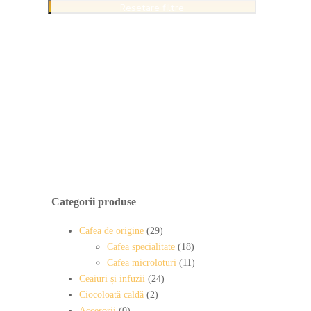
Resetare filtre
Categorii produse
Cafea de origine
(29)
Cafea specialitate
(18)
Cafea microloturi
(11)
Ceaiuri și infuzii
(24)
Ciocoloată caldă
(2)
Accesorii
(0)