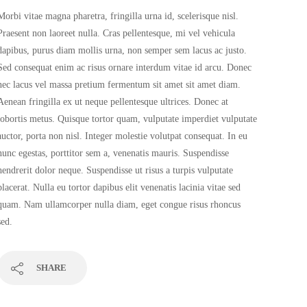
Morbi vitae magna pharetra, fringilla urna id, scelerisque nisl.
Praesent non laoreet nulla. Cras pellentesque, mi vel vehicula
dapibus, purus diam mollis urna, non semper sem lacus ac justo.
Sed consequat enim ac risus ornare interdum vitae id arcu. Donec
nec lacus vel massa pretium fermentum sit amet sit amet diam.
Aenean fringilla ex ut neque pellentesque ultrices. Donec at
lobortis metus. Quisque tortor quam, vulputate imperdiet vulputate
auctor, porta non nisl. Integer molestie volutpat consequat. In eu
nunc egestas, porttitor sem a, venenatis mauris. Suspendisse
hendrerit dolor neque. Suspendisse ut risus a turpis vulputate
placerat. Nulla eu tortor dapibus elit venenatis lacinia vitae sed
quam. Nam ullamcorper nulla diam, eget congue risus rhoncus
sed.
SHARE