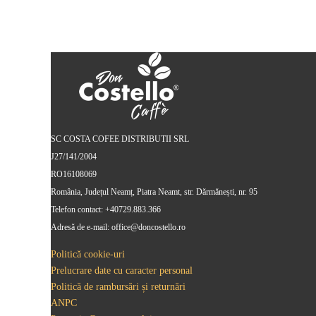
SC COSTA COFEE DISTRIBUTII SRL
J27/141/2004
RO16108069
România, Județul Neamț, Piatra Neamt, str. Dărmănești, nr. 95
Telefon contact: +40729.883.366
Adresă de e-mail: office@doncostello.ro
Politică cookie-uri
Prelucrare date cu caracter personal
Politică de rambursări și returnări
ANPC