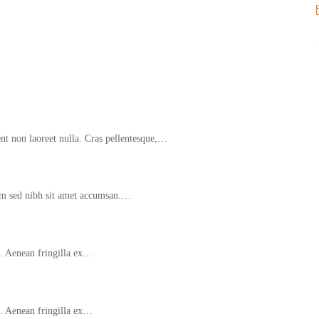
sent non laoreet nulla. Cras pellentesque,…
dum sed nibh sit amet accumsan.…
. Aenean fringilla ex…
. Aenean fringilla ex…