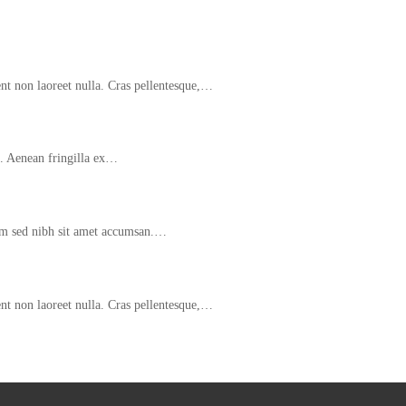
sent non laoreet nulla. Cras pellentesque,…
. Aenean fringilla ex…
dum sed nibh sit amet accumsan.…
sent non laoreet nulla. Cras pellentesque,…