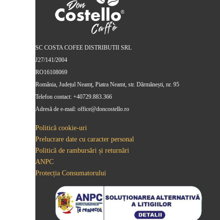
SC COSTA COFEE DISTRIBUTII SRL
J27/141/2004
RO16108069
România, Județul Neamț, Piatra Neamt, str. Dărmănești, nr. 95
Telefon contact: +40729.883.366
Adresă de e-mail: office@doncostello.ro
Politică cookie-uri
Prelucrare date cu caracter personal
Politică de rambursări și returnări
ANPC
Protecția Consumatorului