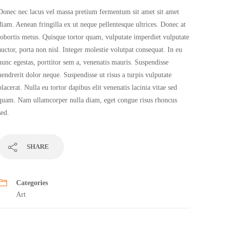
Donec nec lacus vel massa pretium fermentum sit amet sit amet
diam. Aenean fringilla ex ut neque pellentesque ultrices. Donec at
lobortis metus. Quisque tortor quam, vulputate imperdiet vulputate
auctor, porta non nisl. Integer molestie volutpat consequat. In eu
nunc egestas, porttitor sem a, venenatis mauris. Suspendisse
hendrerit dolor neque. Suspendisse ut risus a turpis vulputate
placerat. Nulla eu tortor dapibus elit venenatis lacinia vitae sed
quam. Nam ullamcorper nulla diam, eget congue risus rhoncus
sed.
SHARE
Categories
Art