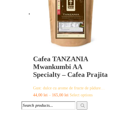
Cafea TANZANIA
Mwankumbi AA
Specialty – Cafea Prajita
Gust: dulce cu arome de fructe de pădure…
This
44,00
lei
–
165,00
lei
Select options
product
has
multiple
variants.
The