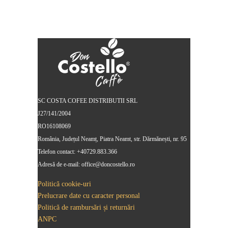
SC COSTA COFEE DISTRIBUTII SRL
J27/141/2004
RO16108069
România, Județul Neamț, Piatra Neamt, str. Dărmănești, nr. 95
Telefon contact: +40729.883.366
Adresă de e-mail: office@doncostello.ro
Politică cookie-uri
Prelucrare date cu caracter personal
Politică de rambursări și returnări
ANPC