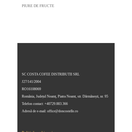
PIURE DE FRUCTE
SC COSTA COFEE DISTRIBUTII SRL
J27/141/2004
RO16108069
România, Județul Neamț, Piatra Neamt, str. Dărmănești, nr. 95
Telefon contact: +40729.883.366
Adresă de e-mail: office@doncostello.ro