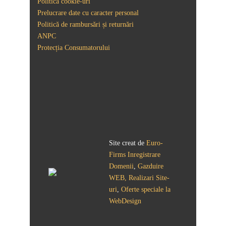
Politică cookie-uri
Prelucrare date cu caracter personal
Politică de rambursări și returnări
ANPC
Protecția Consumatorului
Site creat de
Euro-
Firms
Inregistrare
Domenii
,
Gazduire
WEB, Realizari Site-
uri
,
Oferte speciale la
WebDesign