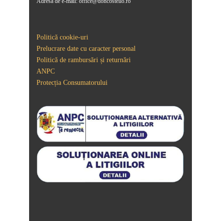
Adresă de e-mail: office@doncostello.ro
Politică cookie-uri
Prelucrare date cu caracter personal
Politică de rambursări și returnări
ANPC
Protecția Consumatorului