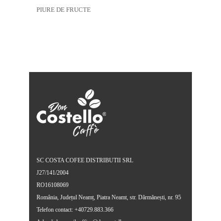
PIURE DE FRUCTE
SC COSTA COFEE DISTRIBUTII SRL
J27/141/2004
RO16108069
România, Județul Neamț, Piatra Neamt, str. Dărmănești, nr. 95
Telefon contact: +40729.883.366