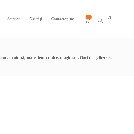
0
Servicii
Noutăți
Contactați-ne
una, roiniță, mate, lemn dulce, maghiran, flori de galbenele.