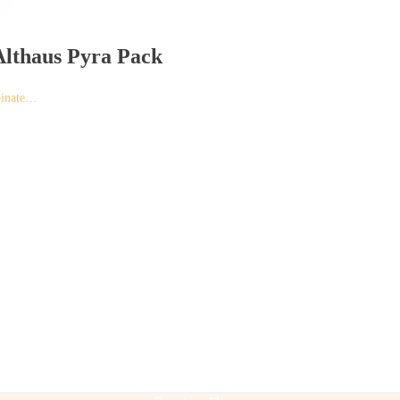
lthaus Pyra Pack
binate…