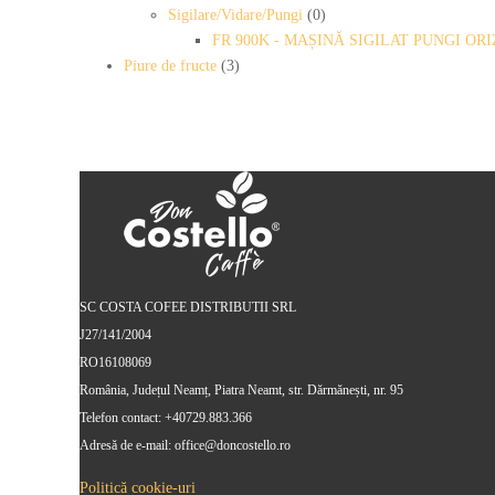
Sigilare/Vidare/Pungi
(0)
FR 900K - MAȘINĂ SIGILAT PUNGI O
Piure de fructe
(3)
SC COSTA COFEE DISTRIBUTII SRL
J27/141/2004
RO16108069
România, Județul Neamț, Piatra Neamt, str. Dărmănești, nr. 95
Telefon contact: +40729.883.366
Adresă de e-mail: office@doncostello.ro
Politică cookie-uri