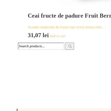
Ceai fructe de padure Fruit Ber
Această compoziție de fructe roșii evocă aroma celor…
31,07
lei
Add to cart