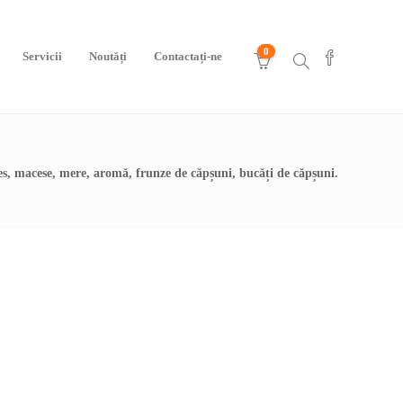
0
Servicii
Noutăți
Contactați-ne
ries, macese, mere, aromă, frunze de căpșuni, bucăți de căpșuni.