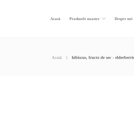
Acasă
Produsele noastre
Despre noi
Acasă
hibiscus, fructe de soc - elderber