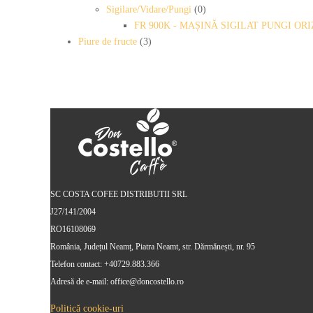
Sigilare/Vidare/Pungi
(0)
FR 900K - MAȘINĂ SIGILAT PUNGI O
Piure de fructe
(3)
SC COSTA COFEE DISTRIBUTII SRL
J27/141/2004
RO16108069
România, Județul Neamț, Piatra Neamt, str. Dărmănești, nr. 95
Telefon contact: +40729.883.366
Adresă de e-mail: office@doncostello.ro
Politică cookie-uri