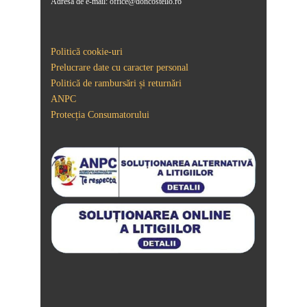
Adresă de e-mail: office@doncostello.ro
Politică cookie-uri
Prelucrare date cu caracter personal
Politică de rambursări și returnări
ANPC
Protecția Consumatorului