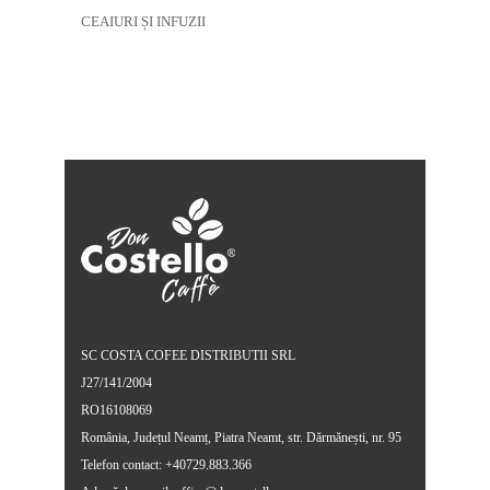
CEAIURI ȘI INFUZII
SC COSTA COFEE DISTRIBUTII SRL
J27/141/2004
RO16108069
România, Județul Neamț, Piatra Neamt, str. Dărmănești, nr. 95
Telefon contact: +40729.883.366