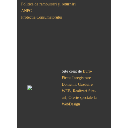
Politică de rambursări și returnări
ANPC
Protecția Consumatorului
Site creat de
Euro-
Firms
Inregistrare
Domenii
,
Gazduire
WEB, Realizari Site-
uri
,
Oferte speciale la
WebDesign