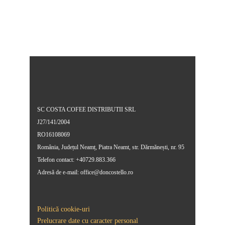
SC COSTA COFEE DISTRIBUTII SRL
J27/141/2004
RO16108069
România, Județul Neamț, Piatra Neamt, str. Dărmănești, nr. 95
Telefon contact: +40729.883.366
Adresă de e-mail: office@doncostello.ro
Politică cookie-uri
Prelucrare date cu caracter personal