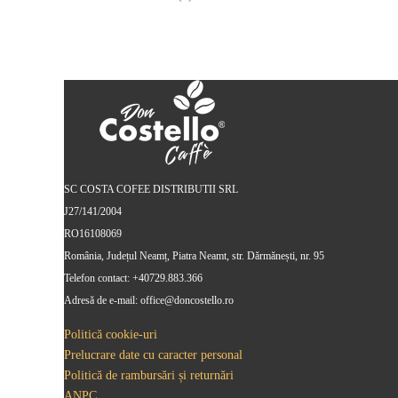
SC COSTA COFEE DISTRIBUTII SRL
J27/141/2004
RO16108069
România, Județul Neamț, Piatra Neamt, str. Dărmănești, nr. 95
Telefon contact: +40729.883.366
Adresă de e-mail: office@doncostello.ro
Politică cookie-uri
Prelucrare date cu caracter personal
Politică de rambursări și returnări
ANPC