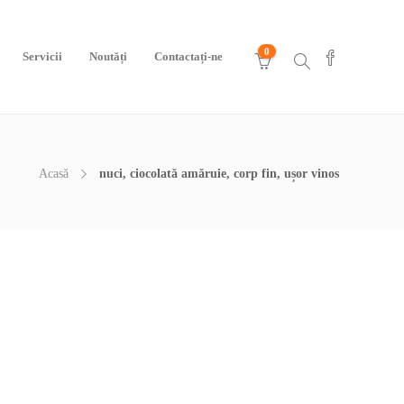
0
Servicii
Noutăți
Contactați-ne
Acasă
nuci, ciocolată amăruie, corp fin, ușor vinos