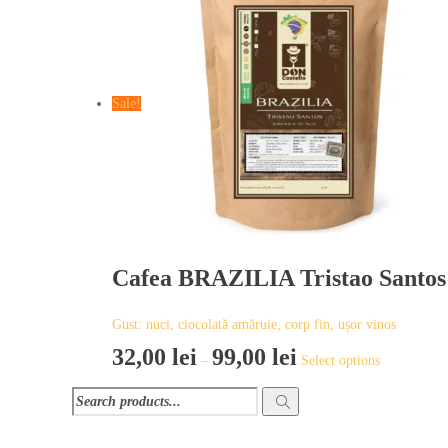
Sale!
Cafea BRAZILIA Tristao Santos 
Gust: nuci, ciocolată amăruie, corp fin, ușor vinos
This
32,00
lei
99,00
lei
–
Select options
product
has
multiple
variants.