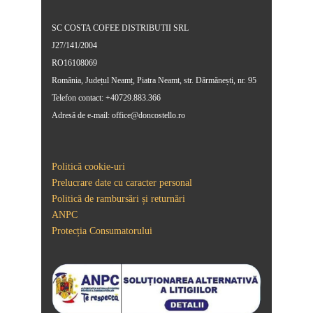
SC COSTA COFEE DISTRIBUTII SRL
J27/141/2004
RO16108069
România, Județul Neamț, Piatra Neamt, str. Dărmănești, nr. 95
Telefon contact: +40729.883.366
Adresă de e-mail: office@doncostello.ro
Politică cookie-uri
Prelucrare date cu caracter personal
Politică de rambursări și returnări
ANPC
Protecția Consumatorului