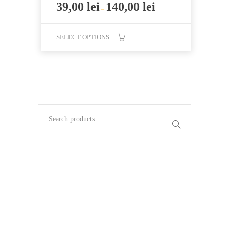
39,00
lei
140,00
lei
–
SELECT OPTIONS
This
product
has
multiple
variants.
The
options
may
be
chosen
on
the
product
page