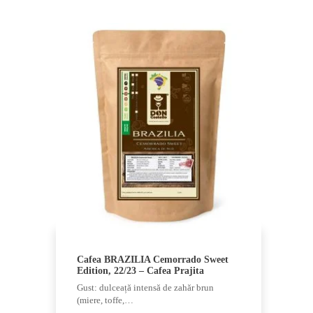
Cafea BRAZILIA Cemorrado Sweet
Edition, 22/23 – Cafea Prajita
Gust: dulceață intensă de zahăr brun
(miere, toffe,…