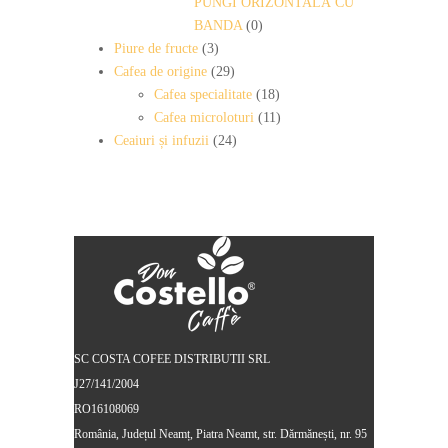
PUNGI ORIZONTALĂ CU
BANDA
(0)
Piure de fructe
(3)
Cafea de origine
(29)
Cafea specialitate
(18)
Cafea microloturi
(11)
Ceaiuri și infuzii
(24)
SC COSTA COFEE DISTRIBUTII SRL
J27/141/2004
RO16108069
România, Județul Neamț, Piatra Neamt, str. Dărmănești, nr. 95