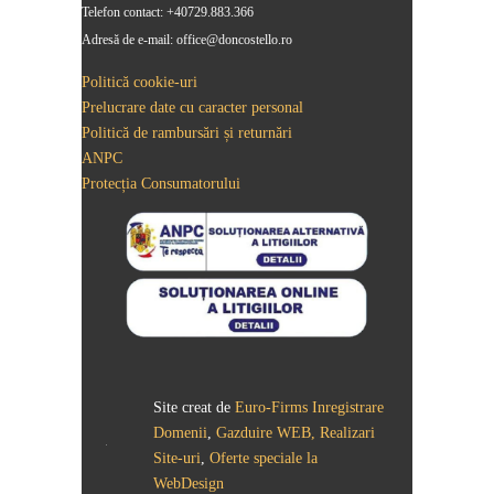
Telefon contact: +40729.883.366
Adresă de e-mail: office@doncostello.ro
Politică cookie-uri
Prelucrare date cu caracter personal
Politică de rambursări și returnări
ANPC
Protecția Consumatorului
Site creat de
Euro-Firms
Inregistrare
Domenii
,
Gazduire WEB, Realizari
Site-uri
,
Oferte speciale la
WebDesign