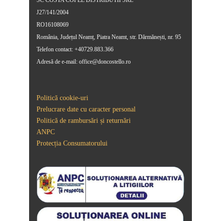
SC COSTA COFEE DISTRIBUTII SRL
J27/141/2004
RO16108069
România, Județul Neamț, Piatra Neamt, str. Dărmănești, nr. 95
Telefon contact: +40729.883.366
Adresă de e-mail: office@doncostello.ro
Politică cookie-uri
Prelucrare date cu caracter personal
Politică de rambursări și returnări
ANPC
Protecția Consumatorului